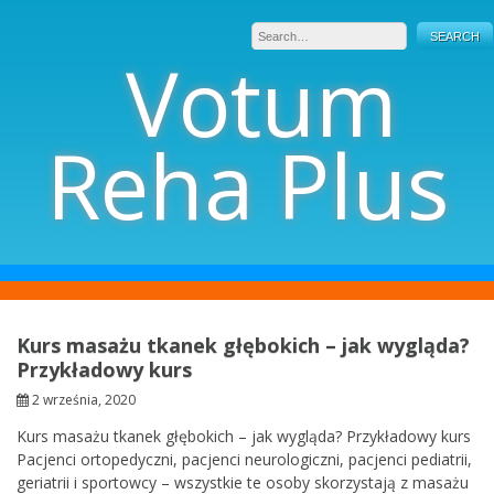
Skip
to
Votum
content
Reha Plus
Kurs masażu tkanek głębokich – jak wygląda?
Przykładowy kurs
2 września, 2020
Kurs masażu tkanek głębokich – jak wygląda? Przykładowy kurs
Pacjenci ortopedyczni, pacjenci neurologiczni, pacjenci pediatrii,
geriatrii i sportowcy – wszystkie te osoby skorzystają z masażu