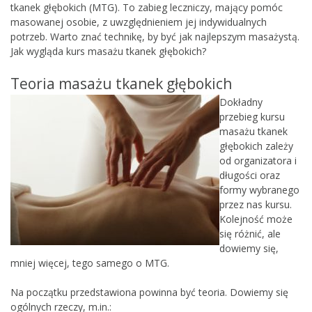
tkanek głębokich (MTG). To zabieg leczniczy, mający pomóc
masowanej osobie, z uwzględnieniem jej indywidualnych
potrzeb. Warto znać technikę, by być jak najlepszym masażystą.
Jak wygląda kurs masażu tkanek głębokich?
Teoria masażu tkanek głębokich
Dokładny
przebieg kursu
masażu tkanek
głębokich zależy
od organizatora i
długości oraz
formy wybranego
przez nas kursu.
Kolejność może
się różnić, ale
dowiemy się,
mniej więcej, tego samego o MTG.
Na początku przedstawiona powinna być teoria. Dowiemy się
ogólnych rzeczy, m.in.: