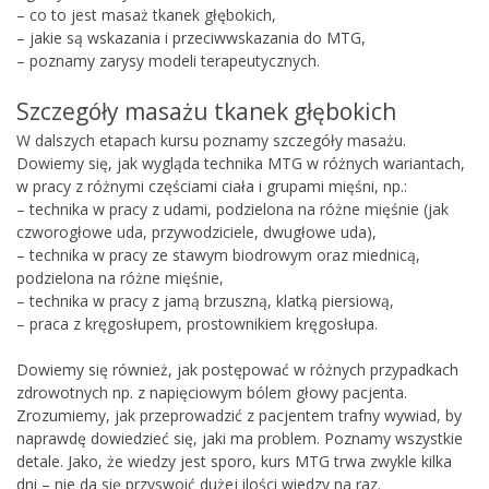
– co to jest masaż tkanek głębokich,
– jakie są wskazania i przeciwwskazania do MTG,
– poznamy zarysy modeli terapeutycznych.
Szczegóły masażu tkanek głębokich
W dalszych etapach kursu poznamy szczegóły masażu.
Dowiemy się, jak wygląda technika MTG w różnych wariantach,
w pracy z różnymi częściami ciała i grupami mięśni, np.:
– technika w pracy z udami, podzielona na różne mięśnie (jak
czworogłowe uda, przywodziciele, dwugłowe uda),
– technika w pracy ze stawym biodrowym oraz miednicą,
podzielona na różne mięśnie,
– technika w pracy z jamą brzuszną, klatką piersiową,
– praca z kręgosłupem, prostownikiem kręgosłupa.
Dowiemy się również, jak postępować w różnych przypadkach
zdrowotnych np. z napięciowym bólem głowy pacjenta.
Zrozumiemy, jak przeprowadzić z pacjentem trafny wywiad, by
naprawdę dowiedzieć się, jaki ma problem. Poznamy wszystkie
detale. Jako, że wiedzy jest sporo, kurs MTG trwa zwykle kilka
dni – nie da się przyswoić dużej ilości wiedzy na raz.