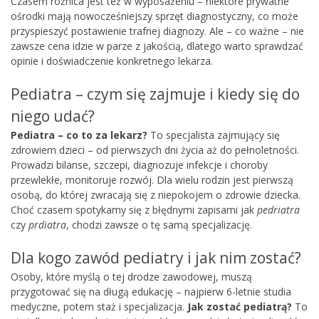
Czasem różnica jest też w wyposażeniu – niektóre prywatne
ośrodki mają nowocześniejszy sprzęt diagnostyczny, co może
przyspieszyć postawienie trafnej diagnozy. Ale – co ważne – nie
zawsze cena idzie w parze z jakością, dlatego warto sprawdzać
opinie i doświadczenie konkretnego lekarza.
Pediatra – czym się zajmuje i kiedy się do
niego udać?
Pediatra – co to za lekarz?
To specjalista zajmujący się
zdrowiem dzieci – od pierwszych dni życia aż do pełnoletności.
Prowadzi bilanse, szczepi, diagnozuje infekcje i choroby
przewlekłe, monitoruje rozwój. Dla wielu rodzin jest pierwszą
osobą, do której zwracają się z niepokojem o zdrowie dziecka.
Choć czasem spotykamy się z błędnymi zapisami jak
pedriatra
czy
prdiatra
, chodzi zawsze o tę samą specjalizację.
Dla kogo zawód pediatry i jak nim zostać?
Osoby, które myślą o tej drodze zawodowej, muszą
przygotować się na długą edukację – najpierw 6-letnie studia
medyczne, potem staż i specjalizacja.
Jak zostać pediatrą?
To