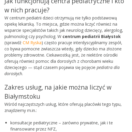
Jak funkcjonują centra pediatryczne i kto
w nich pracuje?
W centrum pediatrii dzieci otrzymują nie tylko podstawową
opiekę lekarską. To miejsca, gdzie można liczyć również na
wsparcie specjalistów takich jak neurolog dziecięcy, alergolog,
pulmonolog czy psycholog. W
centrum pediatrii Białystok
(sprawdź
CM Ryska
) często pracuje interdyscyplinarny zespół,
co bywa pomocne zwłaszcza wtedy, gdy dziecko ma złożone
problemy zdrowotne. Ciekawostką jest, że niektóre ośrodki
oferują również pomoc dla dorosłych z chorobami wieku
dziecięcego — stąd czasem pojawia się pojęcie
pediatra dla
dorosłych
.
Zakres usług, na jakie można liczyć w
Białymstoku
Wśród najczęstszych usług, które oferują placówki tego typu,
znajdziemy m.in.:
konsultacje pediatryczne – zarówno prywatne, jak i te
finansowane przez NFZ,