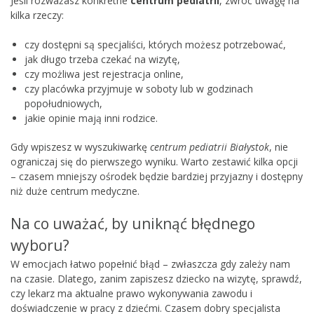
Jeśli rozważasz konkretne
centrum pediatrii
, zwróć uwagę na
kilka rzeczy:
czy dostępni są specjaliści, których możesz potrzebować,
jak długo trzeba czekać na wizytę,
czy możliwa jest rejestracja online,
czy placówka przyjmuje w soboty lub w godzinach
popołudniowych,
jakie opinie mają inni rodzice.
Gdy wpiszesz w wyszukiwarkę
centrum pediatrii Białystok
, nie
ograniczaj się do pierwszego wyniku. Warto zestawić kilka opcji
– czasem mniejszy ośrodek będzie bardziej przyjazny i dostępny
niż duże centrum medyczne.
Na co uważać, by uniknąć błędnego
wyboru?
W emocjach łatwo popełnić błąd – zwłaszcza gdy zależy nam
na czasie. Dlatego, zanim zapiszesz dziecko na wizytę, sprawdź,
czy lekarz ma aktualne prawo wykonywania zawodu i
doświadczenie w pracy z dziećmi. Czasem dobry specjalista